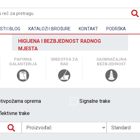
TI I BLOG
KATALOZI I BROŠURE
KONTAKT
PODRŠKA
HIGIJENA I BEZBJEDNOST RADNOG
MJESTA
PAPIRNA
SREDSTVA ZA
SAOBRAĆAJNA
GALANTERIJA
RAD
BEZBJEDNOST
tivpožarna oprema
Signalne trake
lektivne trake