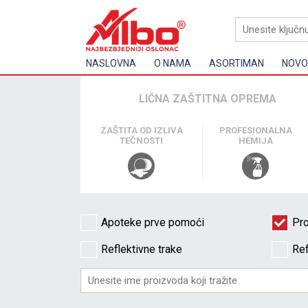
NASLOVNA
O NAMA
ASORTIMAN
NOVOS
LIČNA ZAŠTITNA OPREMA
ZAŠTITA OD IZLIVA
PROFESIONALNA
TEČNOSTI
HEMIJA
Apoteke prve pomoći
Pro
Reflektivne trake
Ref