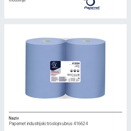
Naziv
Papernet industrijski troslojni ubrus 416624