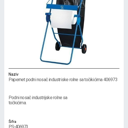
Naziv
Papernet podni nosač industriske rolne sa točikićima 406973
Podni nosač industrijske rolne sa
točkićima.
Šifra
PS-406973