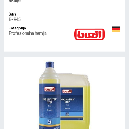
alkalije
Šifra
B-IR45
Kategorija
Profesionalna hemija