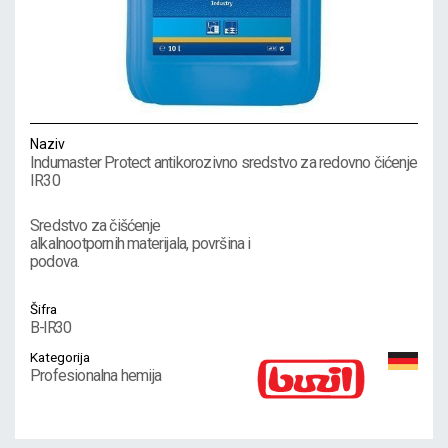
Naziv
Indumaster Protect antikorozivno sredstvo za redovno čićenje
IR30
Sredstvo za čišćenje
alkalnootpornih materijala, površina i
podova.
Šifra
B-IR30
Kategorija
Profesionalna hemija