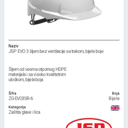
Naziv
JSP EVO 3 šljem bez ventilacije sa trakom, bijele boje
Šljem od veoma otpornog HDPE
materijala i sa visoko kvalitetnim
uloškom, bijela boja.
Šifra
Boja
ZG-EVO3SR-6
Bijela
Kategorija
Zaštita glave i lica