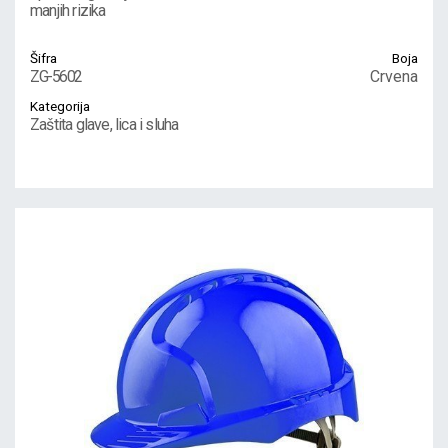
manjih rizika
Šifra
Boja
ZG-5602
Crvena
Kategorija
Zaštita glave, lica i sluha