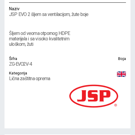
Naziv
JSP EVO 2 šljem sa ventilacijom, žute boje
Šljem od veoma otpornog HDPE
materijala i sa visoko kvalitetnim
uloškom, žuti
Šifra
Boja
ZG-EVO2V-4
Kategorija
Lična zaštitna oprema