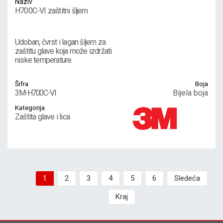
Naziv
H700C-VI zaštitni šljem
Udoban, čvrst i lagan šljem za
zaštitu glave koja može izdržati
niske temperature.
Šifra
Boja
3M-H700C-VI
Bijela boja
Kategorija
Zaštita glave i lica
1
2
3
4
5
6
Sledeća
Kraj