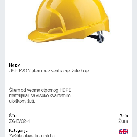
Naziv
JSP EVO 2 šljem bez ventilacije, žute boje
Šljem od veoma otpornog HDPE
materijala i sa visoko kvalitetnim
uloškom, žuti.
Šifra
Boja
ZG-EVO2-4
Žuta
Kategorija
Zaštita glave, lica i sluha