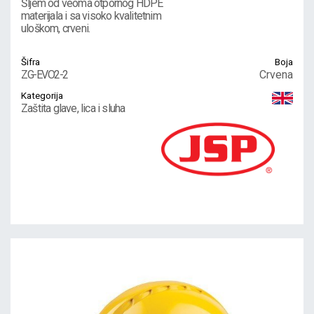
Šljem od veoma otpornog HDPE
materijala i sa visoko kvalitetnim
uloškom, crveni.
Šifra
Boja
ZG-EVO2-2
Crvena
Kategorija
Zaštita glave, lica i sluha