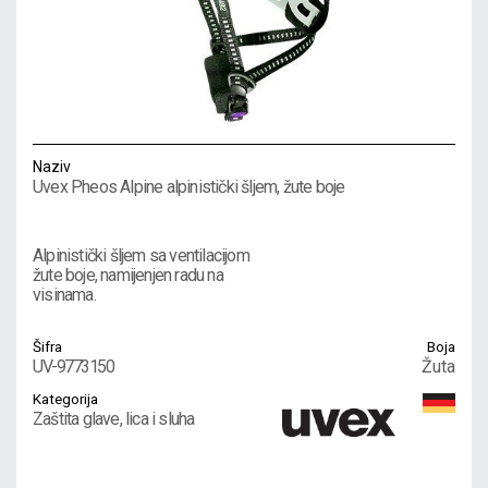
Naziv
Uvex Pheos Alpine alpinistički šljem, žute boje
Alpinistički šljem sa ventilacijom
žute boje, namijenjen radu na
visinama.
Šifra
Boja
UV-9773150
Žuta
Kategorija
Zaštita glave, lica i sluha