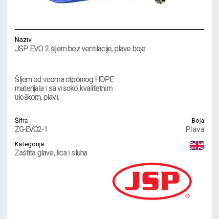
Naziv
JSP EVO 2 šljem bez ventilacije, plave boje
Šljem od veoma otpornog HDPE
materijala i sa visoko kvalitetnim
uloškom, plavi.
Šifra
Boja
ZG-EVO2-1
Plava
Kategorija
Zaštita glave, lica i sluha