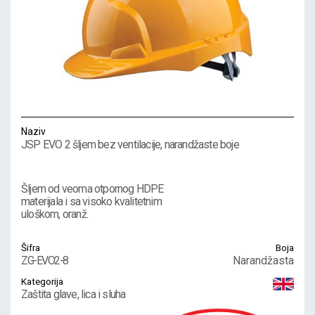
Naziv
JSP EVO 2 šljem bez ventilacije, narandžaste boje
Šljem od veoma otpornog HDPE
materijala i sa visoko kvalitetnim
uloškom, oranž.
Šifra
Boja
ZG-EVO2-8
Narandžasta
Kategorija
Zaštita glave, lica i sluha