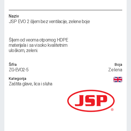
Naziv
JSP EVO 2 šljem bez ventilacije, zelene boje
Šljem od veoma otpornog HDPE
materijala i sa visoko kvalitetnim
uloškom, zeleni.
Šifra
Boja
ZG-EVO2-5
Zelena
Kategorija
Zaštita glave, lica i sluha